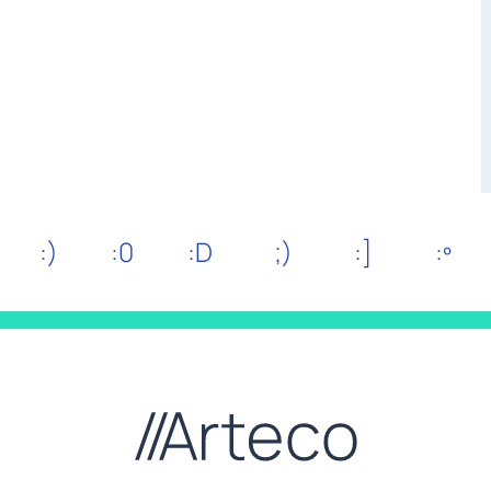
:)
:0
:D
;)
:]
:º