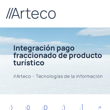
Integración pago
fraccionado de producto
turístico
//Arteco - Tecnologías de la información
:)
:0
:D
;)
:]
:º