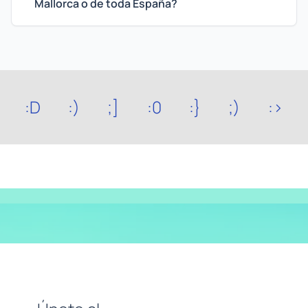
Mallorca o de toda España?
:D
:)
;]
:0
:}
;)
:>