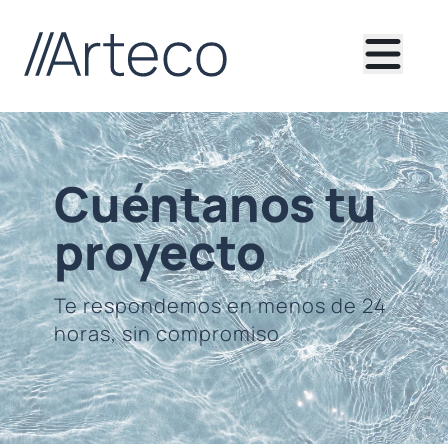
Cuéntanos tu
proyecto
Te respondemos en menos de 24
horas, sin compromiso