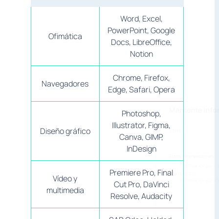
Word, Excel,
PowerPoint, Google
Ofimática
Docs, LibreOffice,
Notion
Mantente inf
Chrome, Firefox,
Navegadores
Edge, Safari, Opera
Email:
Photoshop,
Illustrator, Figma,
Diseño gráfico
Canva, GIMP,
InDesign
Estoy interesado en:
Información para 
Premiere Pro, Final
Vídeo y
proyectos.
Cut Pro, DaVinci
multimedia
Información para 
Resolve, Audacity