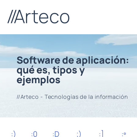
Software de aplicación:
qué es, tipos y
ejemplos
//Arteco - Tecnologías de la información
:)
:0
:D
;)
:]
:º