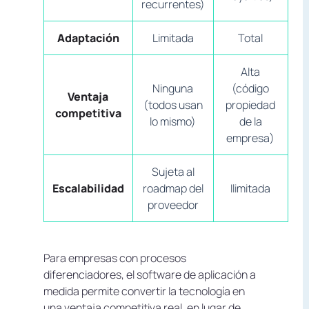
recurrentes)
Adaptación
Limitada
Total
Alta
Ninguna
(código
Ventaja
(todos usan
propiedad
competitiva
lo mismo)
de la
empresa)
Sujeta al
Escalabilidad
roadmap del
Ilimitada
proveedor
Para empresas con procesos
diferenciadores, el software de aplicación a
medida permite convertir la tecnología en
una ventaja competitiva real, en lugar de