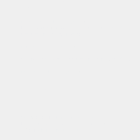
fichero
input.txt
:
# INICIO: fichero input.txt

Esto es una prueba de contenido no variable,

con contenido importado:

#include: .​/include.txt

Y finalizado con otro contenido no variable.

Y con las siguientes líneas en el fichero
include.txt
para validar el correcto
funcionamiento de la directiva:
\# INICIO: fichero include.txt

Este contenido es el de include.txt
