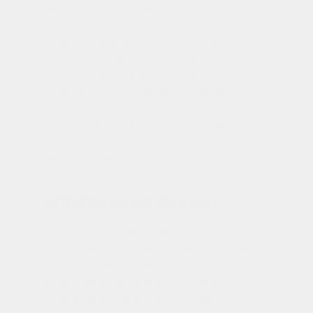
carácter, de ahí que el último símbolo sea el
+
, indicando que lo que le antecede en la
regex
puede aparecer 1 o más veces. Así
que, la combinación en Java de \\w+
significa que se debe comparar con
cualquier entrada que defina una palabra
(sin espacios) por larga que sea. La
concatenación de estos símbolos permite
encontrar los términos de longitud distinta
caracola
y
paloma
.
Entidades de
RegExp
Por tanto, ya puede hacerse una idea el
programador de por dónde van los tiros a la
hora de escribir expresiones regulares.
Básicamente se trata de conocer los
símbolos que puede usar y qué significa