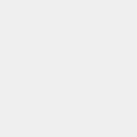
que no puede contener
ningún dígito.
En minúscula indica dígito,
sinónimo de [0-9]. En
\d \D
mayúsculas indica no dígito
o lo que es lo mismo [^0-9].
Hace referencia a los
caracteres que son
espacios en blanco (\ ),
tabuladores (\t) o saltos de
\s \S
línea (\n) y retorno de carro
(\r). En mayúscula es para
aquellos símbolos que no es
ninguno de los anteriores.
El punto es el comodín que
incluye cualquier símbolo,