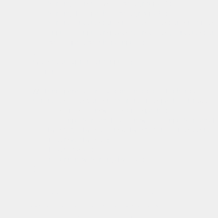
    String directive = mat.group(1);

    String filepath = mat.group(2);

    String includeContent = getFileContent(filep
    input = input.replace(directive, includeCont
    mat = pat.matcher(input);

}

System.out.println(input);

// fin

// func para leer el contenido de ficheros

String getFileContent(String filepath) throws IO
    File file = new File(filepath);

    FileInputStream fis = new FileInputStream(fi
    byte\[\] bytes = new byte\[(int) file.length
    fis.read(bytes);

    fis.close();

    return new String(bytes);

Para poder hacer alguna que otra prueba, el
contenido inicial del primer texto debería
tener al menos la siguiente forma en el