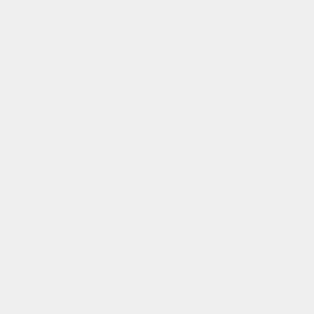
Para ello, debe definirse qué significan esos
símbolos entre paréntesis. La doble barra
indica que lo que se desea escribir en la
expresión es precisamente una contra-
barra. Se debe escribir dos veces en Java,
puesto que si no coincide con el carácter de
escape, como el usado con \n para indicar el
fin de línea. Sin embargo en este caso, lo
que realmente se desea escribir es una
contra barra \.
Lo siguiente que acompaña es la letra
w
,
que por sí sola no tiene valor, en cambio \w
tiene un significado concreto y no es más
que indicar cualquier carácter alfanumérico
que permite definir una palabra (
w
de
word
); no incluye espacios, tabuladores ni
signos de admiración. Pero sólo indica 1