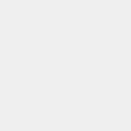
En las siguientes líneas se describe cómo
escribir y ejecutar expresiones regulares
aprovechando el API de Java para poder
realizar procesos sobre entradas de datos,
reglas de validación, o
parsers
específicos
que frecuentemente se dan en las tareas
ordinarias del programador.
El API de Java para expresiones regulares
está incluido de base en el JDK y por tanto
en el JRE sin que deba añadir ninguna
dependencia adicional. Su punto de partida
es la construcción de un objeto
Pattern
del
paquete
java.util.regex
.
Pattern
tiene un
método estático
compile(«…»)
por el cual se
obtiene una instancia, dado un
String
que
contiene la expresión regular. Este objeto
debe reutilizarse entre usos de la misma
expresión regular, para evitar incurrir en