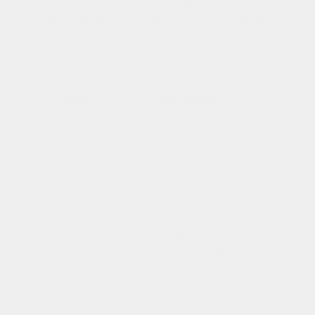
cada uno de ellos. A continuación, se
describen las entidades más importantes de
regex
:
Símbolo
Significado
Los paréntesis permiten
definir grupos con dos
objetivos, uno para extraer
la parte del
input
( )
compatible y además
poderle aplicar un operador
de recurrencia sobre el
grupo que se indique.
El primero (*) indica que lo
precedente al símbolo