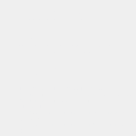
compatible con cada uno de los grupos
definidos en la expresión regular. El primer
grupo es el 1, el segundo el 2, etc…
Véase como encajan todas las piezas del API
de Java, y posteriormente se describirá
como definir complejas
regexps
. Imagínese
un caso sencillo en donde se desea
comprobar si una entrada contiene la
palabra
hola
, al igual que se realizaría con un
String.contains()
.
Pattern pat = Pattern.compile("hola");

String input = "la caracola dice hola a la palom
Matcher mat = pat.matcher(input);

if (mat.find()) {

    System.out.println("regex encontrada");

} else {

    System.err.println("regex NO encontrada");
