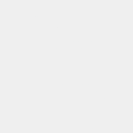
considerado que puede
definir una palabra. Es un
\w \W
alias de [a-zA-Z\_0-9]. En
mayúsculas es la negación,
es decir, el resto de
caracteres no
contemplados por
\w
.
Los corchetes especifican
conjuntos de letras o
símbolos, sin importar el
orden. Incluso permite
rangos con ‘-‘ como desde
la
a
hasta la
z
con [a-z]. Se
[ ]
puede indicar la negación
de un grupo de letras, si el
primer carácter es ^. Por
ejemplo, [^0-9] significa