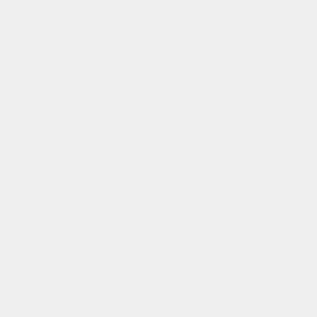
expresión regular a no distinguir entre
mayúsculas y minúsculas, o ingerir saltos de
línea como parte de la entrada a mitad de
expresión regular y otras opciones
específicas por plataforma. Puede
consultar más información en la página de
Javadoc de la propia clase.
Conclusiones
Las expresiones regulares son
fundamentales para buscar y reemplazar
texto de forma eficiente. A pesar de su
potencial, muchos desarrolladores
subestiman su utilidad debido a la aparente
complejidad en su definición. Sin embargo,
son más accesibles de lo que parece y su
dominio ofrece numerosas ventajas.