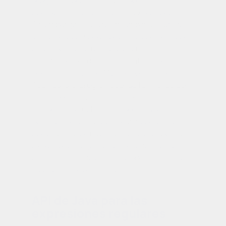
complejidad de definir estas expresiones.
Sin embargo, su uso es mucho más fácil de
lo que parece, sobre todo si se compara con
el tiempo que se requiere escribir un
analizador léxico o una gramática como
podría hacerse con ANTLR, por ejemplo.
Además, si el programador se familiariza con
éstas, podrá hacer uso de toda una batería
de comandos del sistema operativo que
permiten buscar y reemplazar contenido
con ellas. La forma en la que se escriben las
expresiones regulares es prácticamente un
estándar, así que el usuario podrá usarlas en
muchos ámbitos distintos.
API de Java para las
expresiones regulares