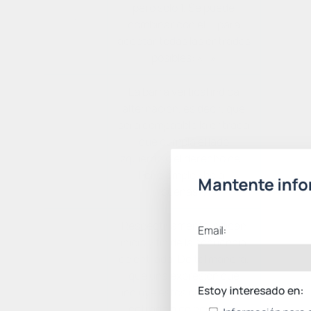
pero solo 1. Se puede
.
combinar con el _ para
aceptar todas las entradas
posibles: «_»
La barra vertical indica
alternación, es decir, que
será compatible la entrada
|
que cumpla el lado
izquierdo o el derecho de | .
Por ejemplo «hola |
Mantente inf
buenas».
Respectivamente indican
Email:
inicio y fin de la secuencia
de entrada. De tal manera,
que una expresión que
Estoy interesado en:
incluye éstos obligará a la
entrada a coincidir por