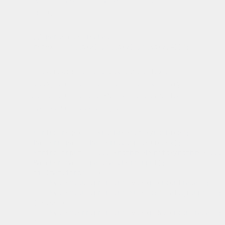
mat.group(i)
, siendo
i
= 1, 2 o 3.
// parseo de fechas

En cambio, si se desea localizar el texto
recogido entre las etiquetas de apertura y
cierre de un fichero XML para el elemento
nombre
sería como sigue:
String regex = "<nombre>(.*)</nombre>";

Pattern pat = Pattern.compile(regex);

String input = "... <nombre>Pepito</nombre> ..."
Matcher mat = pat.matcher(input);

if (mat.find()) {

    System.out.println("Regexp encontrada");

    System.out.println("Sujeto:"+mat.group(1));

} else {

    System.err.println("Regexp NO encontrada");
