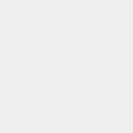
Como puede verse en los ejemplos, no todos
los caracteres se deben escapar como ‘<‘,
‘>’, ‘/’,…, sólo deben precederse con contra
barras aquellos que tienen un significado
dentro de los reconocidos por
regex
.
Por último, considérese el siguiente ejercicio
que trata de escribir un algoritmo completo,
en donde el programador pretende
procesar un archivo de texto, reemplazando
una directiva que permita incluir contenido
dinámicamente, con el contenido de otros
ficheros. La directiva podría tener el
siguiente aspecto:
El siguiente fichero tiene contenido fijo,

y contenido importado con:
