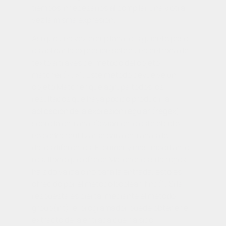
tiempos innecesarios al compilar una y otra
vez la misma expresión.
Así que una vez compilada, el siguiente paso
es aplicar la expresión sobre una entrada de
texto a través del método del objeto
matcher(«…»)
. Este método devuelve un
objeto
Matcher
que agrupa todos los
resultados que haya podido producir la
aplicación de la expresión regular (
regex
)
sobre la entrada. Obviamente este objeto
no podrá reutilizarse para entradas de
datos diferentes. El primer y más importante
resultado que ofrece
Matcher
es si la
regex
ha sido válida o no para la entrada, esto es
ofrecido por el método
boolean find()
. Si la
respuesta es cierta, mediante el método
group(int)
, el programador puede obtener el
extracto de la entrada que ha sido