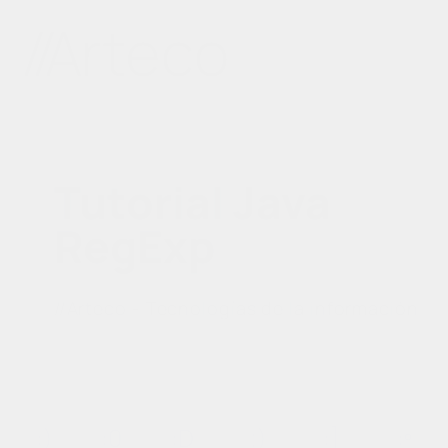
Tutorial Java
RegExp
//Arteco - Tecnologías de la información
:)
:0
:D
;)
:]
:º