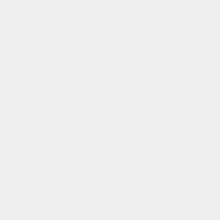
Además de facilitar la búsqueda y
sustitución de términos variables, permiten
una amplia gama de operaciones en
diversos contextos. Conocerlas amplía el
repertorio de herramientas de cualquier
programador, simplificando tareas tediosas
y ahorrando tiempo en la manipulación de
texto. Si deseas mejorar tus habilidades en
el manejo de expresiones regulares y
potenciar tus capacidades en desarrollo y
programación, ¡explora
nuestra web
para
encontrar recursos y formación
especializada!