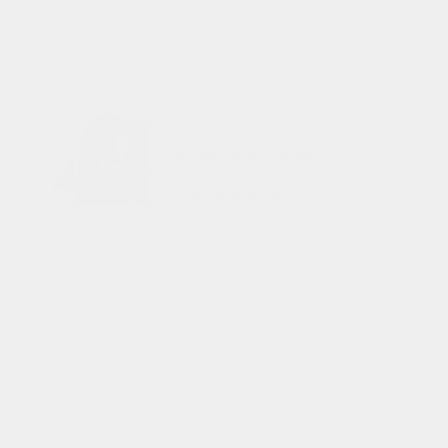
Ramón Arnau Gómez
Director de Arteco
Programador Java desde 2004. Ingeniero Informático
(UIB), Máster en Tecnologías de la Información (UIB),
Máster en Administración y Dirección de Empresas
(UAX). Arquitecto Java