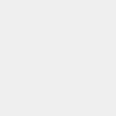
puede aparecer 0 o
n
veces. El + indica que al
* + ?
menos debe aparecer lo
anterior 1 vez, sin límite
máximo. Sin embargo, ?
indica que puede ocurrir 0 o
1 vez.
El primero hace referencia
a que debe ocurrir entre un
mínimo de
n
y un máximo de
{n,m}
m
veces. El segundo sólo
{n,} {n}
mínimo
n
veces. Y la última
exactamente
n
ocurrencias.
En minúscula hace
referencia a cualquier
símbolo alfanumérico