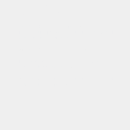
La salida del proceso generará las
siguientes líneas por consola:
\# INICIO: fichero input.txt

Esto es una prueba de contenido no variable,

con contenido importado:

## INICIO: fichero include.txt

Este contenido es el de include.txt

FIN: fichero include.txt

Y finalizado con otro contenido no variable.

Este es sólo uno de los ejemplos de lo que
puede realizarse con las expresiones
regulares. Para finalizar, indicar que el
método
Pattern.compile(…)
acepta un
segundo argumento que habilita a la