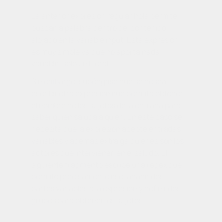
La anterior expresión regular
hola
permite
buscar la palabra dentro del contenido
alojado en la variable
input
. Esta expresión
es muy simple ya que no aporta nada
variable, sólo un literal.
Sin embargo, supóngase que se desea
escribir otra expresión que permita obtener
el nombre de los sujetos de la entrada para
saber quién saluda a quién. En este caso se
necesita que la expresión acepte entradas
variables y además extraiga quiénes son los
actores que intervienen en el saludo. El
siguiente fragmento escribe una
regex
que
permite precisamente eso, añadir dos
partes variables a la expresión y definir dos
grupos para obtener los sujetos.