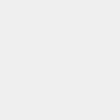
String regex = "la (\\w+) dice hola a la (\\w+)"
Pattern pat = Pattern.compile(regex);

String input = "la caracola dice hola a la palom
Matcher mat = pat.matcher(input);

if (mat.find()) {

    System.out.println("regex encontrada");

    System.out.println("Sujeto activo :"+mat.gro
    System.out.println("Sujeto pasivo :"+mat.gro
} else {

    System.err.println("regex NO encontrada");

Esta nueva expresión es más larga y define
dos partes variables, o grupos, identificadas
con paréntesis que contienen los símbolos
\\w+
. Java intentará comparar la entrada
con la expresión y verá que el término
caracola
encaja en la definición del grupo 1,
mientras que
paloma
encaja en el segundo
grupo. De ahí que se puedan obtener éstos
usando
mat.group(1)
, o 2 en el segundo.