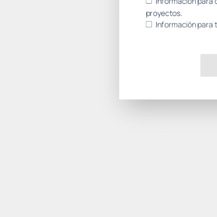
Información para 
^ $
completo y no sólo un
proyectos.
segmento. O
Información para 
combinaciones del estilo a
que empiece o termine
por… Por ejemplo
«^inicio.*fin$».
Estos son los símbolos y construcciones
más usados a la hora de definir expresiones
regulares. Véase los siguientes ejemplos de
uso, aplicados en combinación entre
algunos.
La siguiente expresión permite obtener los
campos de una fecha del tipo
dd/MM/yy
o
dd/MM/yyyy
. Fíjese que por cada cifra se
define un grupo entre paréntesis, que
permitirá obtener el valor mediante