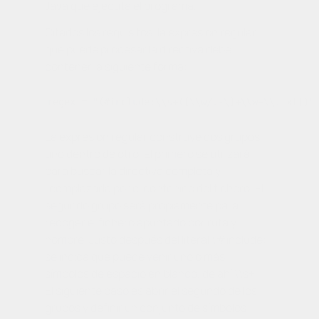
Java que ejecuta el programa.
Citados los requisitos, la expresión regular
que puede procesar la directiva debe
contener la siguiente forma:
La expresión regular construye dos grupos,
uno dentro de otro. El primero se utilizará
para buscar la directiva completa y
reemplazarla por el contenido del fichero. El
segundo grupo será propiamente para
recoger el fichero apuntado por ruta y
nombre. Justo después del literal
\#include:
se indica que puede venir uno o más
símbolos de espacio en blanco, de ahí
\\s+
.
El siguiente paso es abrir el segundo de los
grupos y definir un conjunto de símbolos