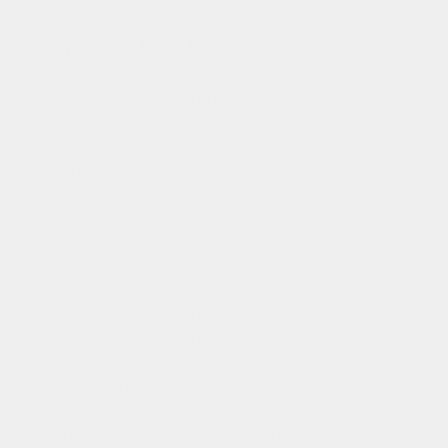
#include: .​/include.txt

De esta manera, el programa debería ser
capaz de localizar y procesar aquella
expresión regular que sea capaz de aplicar
la directiva
\#include $<$ruta\_fichero$>$
,
evaluándola y sustituyendo ese fragmento
por el contenido del fichero apuntado. Para
simplificar el problema a resolver, se
utilizarán rutas simples de ficheros en
formato Unix, tal que los directorios se
separan por ‘/’. La ruta de éstos podrá
empezar por barra o por punto. Los del
primer tipo se considerarán absolutos
desde la unidad de disco actual en entornos
Windows, mientras que los segundos serán
relativos al directorio de trabajo del proceso