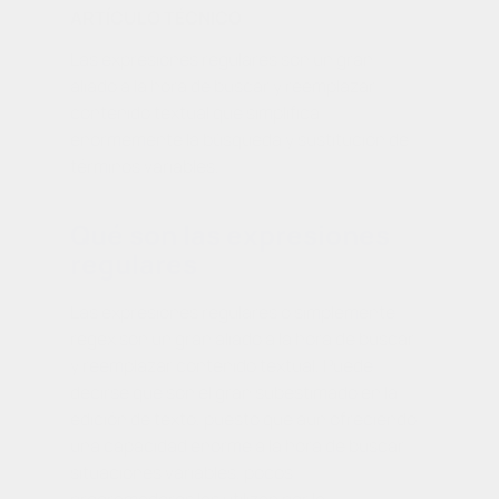
ARTÍCULO TÉCNICO
Las expresiones regulares son un gran
aliado a la hora de buscar y reemplazar
contenido textual que simplifica
enormemente la búsqueda y sustitución de
términos variables.
Qué son las expresiones
regulares
Las expresiones regulares o simplemente
regex son un gran aliado a la hora de buscar
y reemplazar contenido textual. Puede
decirse que son el gran subestimado en la
edición de texto, puesto que aun ofreciendo
una capacidad enorme a la hora de buscar
situaciones variables, pocos
programadores las utilizan por la