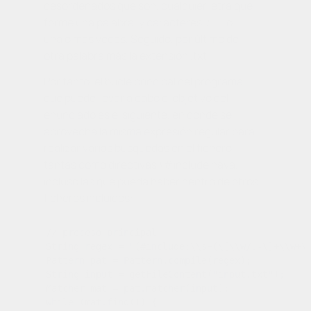
desordenados que son, cualquier letra que
forme una palabra, y caracteres ‘/’, ‘.’ o ‘-‘
una o más veces. Seguido, por último de
otra palabra más la extensión
.txt
.
Por tanto, el bucle principal del programa
que puede llevar a cabo el objetivo del
enunciado es el siguiente, en donde se
aprovecha la misma expresión regular para
realizar varias búsquedas en el fichero,
tantas como directivas
\#include
haya,
incluso las que pueda haber dentro de otros
ficheros incluidos:
// proceso principal

String regex = "(#include:\\s+(\[\\w/.-\]+\\w+\\
Pattern pat = Pattern.compile(regex);

String input = getFileContent("input.txt");

Matcher mat = pat.matcher(input);

while (mat.find()) {
