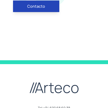
Contacto
:)
:0
:D
;)
:]
:º
Tel:+34 600 68 69 38