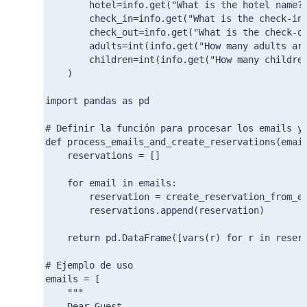
        hotel=info.get("What is the hotel name?"
        check_in=info.get("What is the check-in 
        check_out=info.get("What is the check-ou
Estoy interesado en:
        adults=int(info.get("How many adults are
        children=int(info.get("How many children
Información para 
    )

proyectos.
Información para 
import pandas as pd

# Definir la función para procesar los emails y 
def process_emails_and_create_reservations(email
    reservations = []

    for email in emails:

        reservation = create_reservation_from_em
        reservations.append(reservation)

    return pd.DataFrame([vars(r) for r in reserv
# Ejemplo de uso

emails = [

    """

    Dear Guest,
