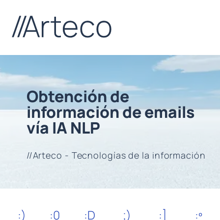
Obtención de
información de emails
vía IA NLP
//Arteco - Tecnologías de la información
:)
:0
:D
;)
:]
:º