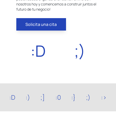
nosotros hoy y comencemos a construir juntos el
futuro de tu negocio!
Solicita una cita
:D
;)
:D
:)
;]
:0
:}
;)
:>